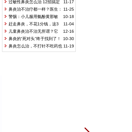
你分清是感冒还是过敏性鼻炎
过敏性鼻炎怎么治 12招搞定
11-17
鼻炎
鼻炎治不治疗都一样？医生：
11-25
这4个治疗方法帮你根治它
警惕：小儿服用氨酚黄那敏
10-18
颗粒可能导致肝损害！
赶走鼻炎，不花1分钱，这3
11-04
个方法，你能坚持1个，就会见效！
儿童鼻炎治不治无所谓？它
12-16
的危害超乎你的想象！
鼻炎的“死对头”终于找到了！
10-30
经常闻一闻，鼻炎慢慢好起来
鼻炎怎么治，不打针不吃药也
11-19
有招？