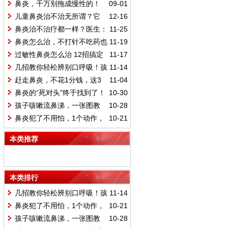
鼻炎，千万别拖成慢性的！
09-01
缓解和预防鼻炎的方法，请看这里
儿童鼻炎治不治无所谓？它
12-16
的危害超乎你的想象！
鼻炎治不治疗都一样？医生：
11-25
这4个治疗方法帮你根治它
鼻炎怎么治，不打针不吃药也
11-19
有招？
过敏性鼻炎怎么治 12招搞定
11-17
鼻炎
几招教你轻松辨别口呼吸！孩
11-14
子口呼吸对牙齿和面部有哪些影
赶走鼻炎，不花1分钱，这3
11-04
响？
个方法，你能坚持1个，就会见效！
鼻炎的“死对头”终于找到了！
10-30
经常闻一闻，鼻炎慢慢好起来
孩子咳嗽流鼻涕，一张图教
10-28
你分清是感冒还是过敏性鼻炎
鼻炎犯了不用怕，1个动作，
10-21
鼻子瞬间不塞不痒，一身轻松
本类推荐
本类排行
几招教你轻松辨别口呼吸！孩
11-14
子口呼吸对牙齿和面部有哪些影
鼻炎犯了不用怕，1个动作，
10-21
响？
鼻子瞬间不塞不痒，一身轻松
孩子咳嗽流鼻涕，一张图教
10-28