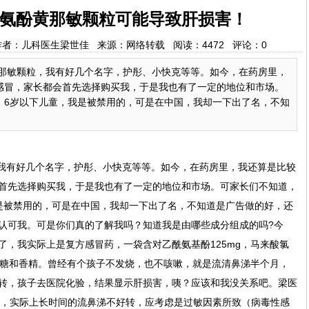
氨酚黄那敏颗粒可能导致肝损害！
4:40 作者：儿科医生梁世佳 来源：网络转载 阅读：
4472
评论：
0
那敏颗粒，我有好几个名字，护彤、小快克等等。如今，在药房里，
感冒，家长都会首先选择购买我，于是我也有了一定的地位和市场。
，6岁以下儿童，我是被禁用的，可是在中国，我却一下出了名，不知
我有好几个名字，护彤、小快克等等。如今，在药房里，我还算是比较
首先选择购买我，于是我也有了一定的地位和市场。可家长们不知道，
是被禁用的，可是在中国，我却一下出了名，不知道是广告做的好，还
认可我。可是你们真的了解我吗？知道我是由哪些成分组成的吗?今
了，我实际上是复方感冒药，一袋含对乙酰氨基酚125mg，马来酸氯
料是蔗糖和香精。曾经有个孩子不发烧，也不咳嗽，就是流清鼻涕半个月，
转，孩子去医院化验，结果显示肝损害，咦？应该和我没关系吧。梁医
kg，实际上长时间的流鼻涕不好转，应考虑是过敏因素所致（病毒性感