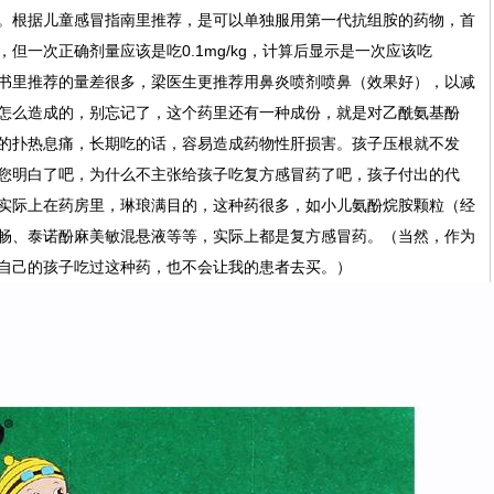
。根据儿童感冒指南里推荐，是可以单独服用第一代抗组胺的药物，首
但一次正确剂量应该是吃0.1mg/kg，计算后显示是一次应该吃
明书里推荐的量差很多，梁医生更推荐用鼻炎喷剂喷鼻（效果好），以减
怎么造成的，别忘记了，这个药里还有一种成份，就是对乙酰氨基酚
的扑热息痛，长期吃的话，容易造成药物性肝损害。孩子压根就不发
您明白了吧，为什么不主张给孩子吃复方感冒药了吧，孩子付出的代
实际上在药房里，琳琅满目的，这种药很多，如小儿氨酚烷胺颗粒（经
畅、泰诺酚麻美敏混悬液等等，实际上都是复方感冒药。（当然，作为
自己的孩子吃过这种药，也不会让我的患者去买。）