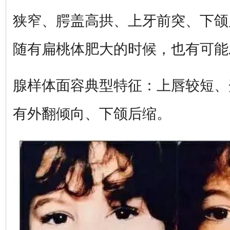
狭窄、腭盖高拱、上牙前突、下颌
随有扁桃体肥大的时候，也有可能
腺样体面容典型特征：上唇较短、
有外翻倾向、下颌后缩。