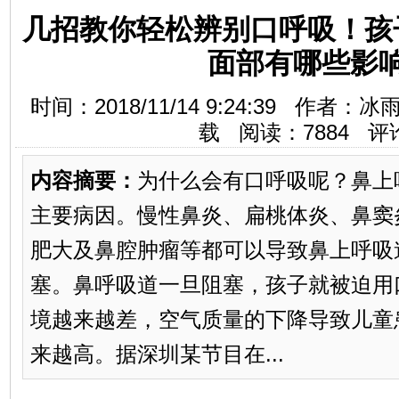
几招教你轻松辨别口呼吸！孩
面部有哪些影
时间：2018/11/14 9:24:39 作
载 阅读：
7884
评
内容摘要：
为什么会有口呼吸呢？鼻上
主要病因。慢性鼻炎、扁桃体炎、鼻窦
肥大及鼻腔肿瘤等都可以导致鼻上呼吸
塞。鼻呼吸道一旦阻塞，孩子就被迫用
境越来越差，空气质量的下降导致儿童
来越高。据深圳某节目在...